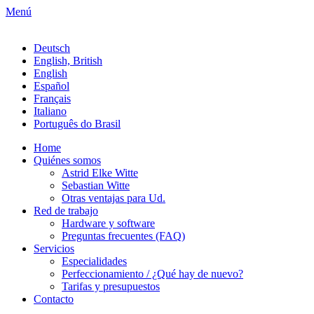
Menú
Deutsch
English, British
English
Español
Français
Italiano
Português do Brasil
Home
Quiénes somos
Astrid Elke Witte
Sebastian Witte
Otras ventajas para Ud.
Red de trabajo
Hardware y software
Preguntas frecuentes (FAQ)
Servicios
Especialidades
Perfeccionamiento / ¿Qué hay de nuevo?
Tarifas y presupuestos
Contacto