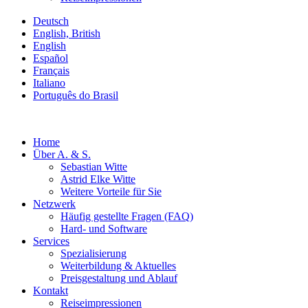
Deutsch
English, British
English
Español
Français
Italiano
Português do Brasil
Home
Über A. & S.
Sebastian Witte
Astrid Elke Witte
Weitere Vorteile für Sie
Netzwerk
Häufig gestellte Fragen (FAQ)
Hard- und Software
Services
Spezialisierung
Weiterbildung & Aktuelles
Preisgestaltung und Ablauf
Kontakt
Reiseimpressionen