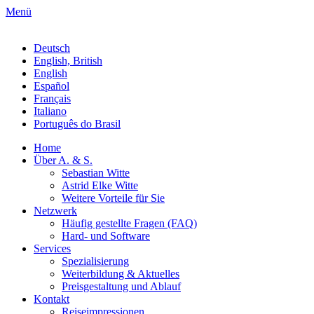
Menü
Deutsch
English, British
English
Español
Français
Italiano
Português do Brasil
Home
Über A. & S.
Sebastian Witte
Astrid Elke Witte
Weitere Vorteile für Sie
Netzwerk
Häufig gestellte Fragen (FAQ)
Hard- und Software
Services
Spezialisierung
Weiterbildung & Aktuelles
Preisgestaltung und Ablauf
Kontakt
Reiseimpressionen