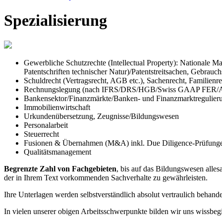
Spezialisierung
Gewerbliche Schutzrechte (Intellectual Property): Nationale 
Patentschriften technischer Natur)/Patentstreitsachen, Gebra
Schuldrecht (Vertragsrecht, AGB etc.), Sachenrecht, Familienr
Rechnungslegung (nach IFRS/DRS/HGB/Swiss GAAP FER/Au
Bankensektor/Finanzmärkte/Banken- und Finanzmarktregulier
Immobilienwirtschaft
Urkundenübersetzung, Zeugnisse/Bildungswesen
Personalarbeit
Steuerrecht
Fusionen & Übernahmen (M&A) inkl. Due Diligence-Prüfung
Qualitätsmanagement
Begrenzte Zahl von Fachgebieten
, bis auf das Bildungswesen alle
der in Ihrem Text vorkommenden Sachverhalte zu gewährleisten.
Ihre Unterlagen werden selbstverständlich absolut vertraulich behande
In vielen unserer obigen Arbeitsschwerpunkte bilden wir uns wissbegi