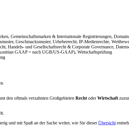
Marken, Gemeinschaftsmarken & Internationale Registrierungen, Domainr
uchsmuster, Geschmacksmuster, Urheberrecht, IP-Medienrechte, Wettbewe
echt, Handels- und Gesellschaftsrecht & Corporate Governance, Datensc
strian GAAP = nach UGB/US-GAAP), Wirtschaftsprüfung
ung
en
samt den oftmals verzahnten Großgebieten
Recht
oder
Wirtschaft
zuzur
lt.
erig und mit Spaß an der Sache weiter, wie Sie dieser
Übersicht
entneh