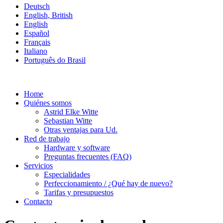
Deutsch
English, British
English
Español
Français
Italiano
Português do Brasil
Home
Quiénes somos
Astrid Elke Witte
Sebastian Witte
Otras ventajas para Ud.
Red de trabajo
Hardware y software
Preguntas frecuentes (FAQ)
Servicios
Especialidades
Perfeccionamiento / ¿Qué hay de nuevo?
Tarifas y presupuestos
Contacto