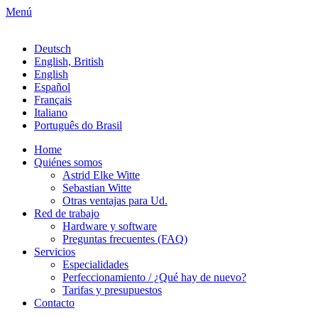
Menú
Deutsch
English, British
English
Español
Français
Italiano
Português do Brasil
Home
Quiénes somos
Astrid Elke Witte
Sebastian Witte
Otras ventajas para Ud.
Red de trabajo
Hardware y software
Preguntas frecuentes (FAQ)
Servicios
Especialidades
Perfeccionamiento / ¿Qué hay de nuevo?
Tarifas y presupuestos
Contacto