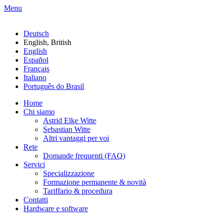
Menu
Deutsch
English, British
English
Español
Français
Italiano
Português do Brasil
Home
Chi siamo
Astrid Elke Witte
Sebastian Witte
Altri vantaggi per voi
Rete
Domande frequenti (FAQ)
Servici
Specializzazione
Formazione permanente & novità
Tariffario & procedura
Contatti
Hardware e software