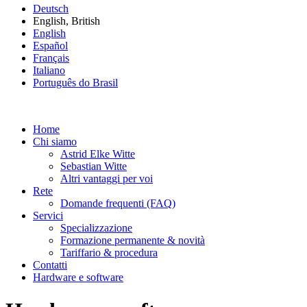
Deutsch
English, British
English
Español
Français
Italiano
Português do Brasil
Home
Chi siamo
Astrid Elke Witte
Sebastian Witte
Altri vantaggi per voi
Rete
Domande frequenti (FAQ)
Servici
Specializzazione
Formazione permanente & novità
Tariffario & procedura
Contatti
Hardware e software